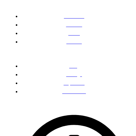
Quick Links
Über mich
Services
Preise
Kontakt
Weitere Links
FAQ
Anfrage
Impressum
Datenschutz
Wochentags erreichbar