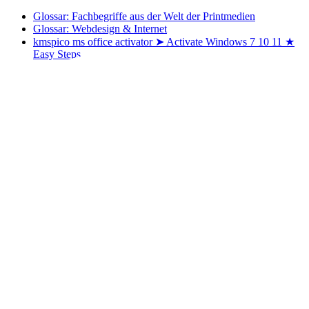
Glossar: Fachbegriffe aus der Welt der Printmedien
Glossar: Webdesign & Internet
kmspico ms office activator ➤ Activate Windows 7 10 11 ★
Easy Steps