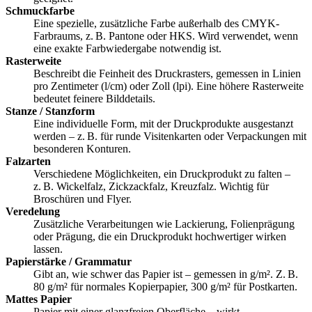
Schmuckfarbe
Eine spezielle, zusätzliche Farbe außerhalb des CMYK-
Farbraums, z. B. Pantone oder HKS. Wird verwendet, wenn
eine exakte Farbwiedergabe notwendig ist.
Rasterweite
Beschreibt die Feinheit des Druckrasters, gemessen in Linien
pro Zentimeter (l/cm) oder Zoll (lpi). Eine höhere Rasterweite
bedeutet feinere Bilddetails.
Stanze / Stanzform
Eine individuelle Form, mit der Druckprodukte ausgestanzt
werden – z. B. für runde Visitenkarten oder Verpackungen mit
besonderen Konturen.
Falzarten
Verschiedene Möglichkeiten, ein Druckprodukt zu falten –
z. B. Wickelfalz, Zickzackfalz, Kreuzfalz. Wichtig für
Broschüren und Flyer.
Veredelung
Zusätzliche Verarbeitungen wie Lackierung, Folienprägung
oder Prägung, die ein Druckprodukt hochwertiger wirken
lassen.
Papierstärke / Grammatur
Gibt an, wie schwer das Papier ist – gemessen in g/m². Z. B.
80 g/m² für normales Kopierpapier, 300 g/m² für Postkarten.
Mattes Papier
Papier mit einer glanzfreien Oberfläche – wirkt